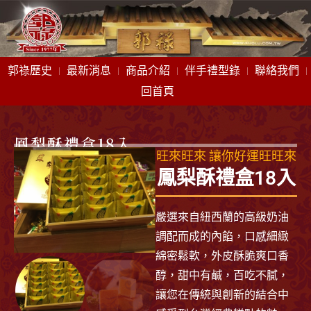
郭祿歷史
最新消息
商品介紹
伴手禮型錄
聯絡我們
回首頁
鳳梨酥禮盒18入
旺來旺來 讓你好運旺旺來
鳳梨酥禮盒18入
嚴選來自紐西蘭的高級奶油
調配而成的內餡，口感細緻
綿密鬆軟，外皮酥脆爽口香
醇，甜中有鹹，百吃不膩，
讓您在傳統與創新的結合中